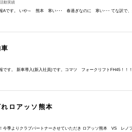
活動実績
Aです。 いや～ 熊本 寒い･･･ 春過ぎなのに 寒い･･･ てな訳で
納車
です。 新車導入(新入社員)です。コマツ フォークリフトFH45！！！
ばれロアッソ熊本
！今季よりクラブパートナーさせていただき ロアッソ熊本 VS レノ