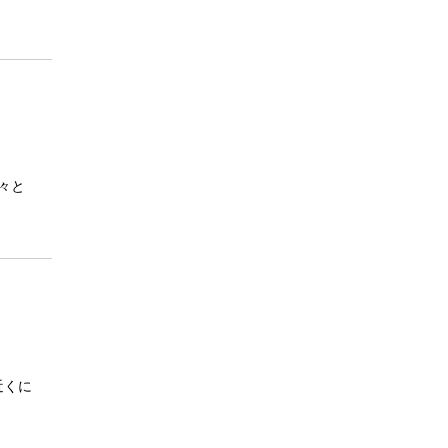
々と
近くに