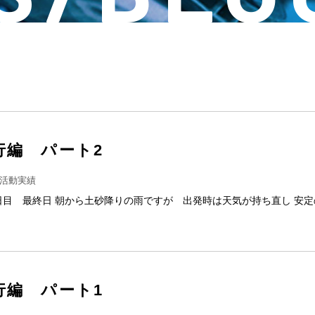
旅行編 パート2
活動実績
日目 最終日 朝から土砂降りの雨ですが 出発時は天気が持ち直し 安定
旅行編 パート1